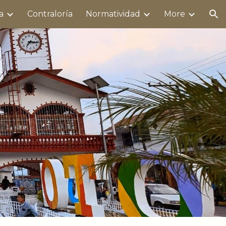
a
Contraloría
Normatividad
More
ion