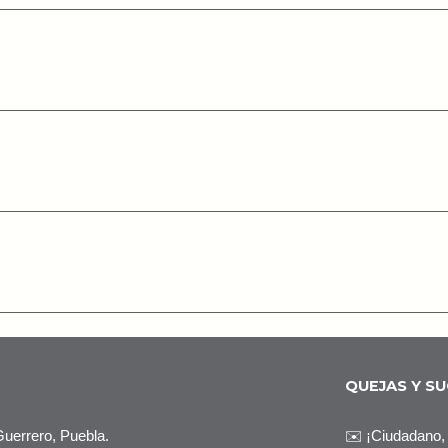
QUEJAS Y S
Guerrero, Puebla.
✉️
¡Ciudadano,